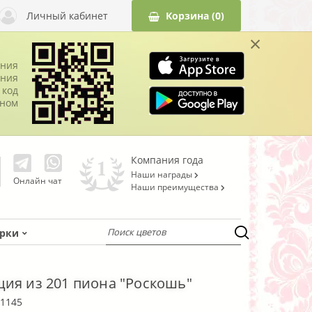
Личный кабинет
Корзина
(0)
×
ания
ния
 код
оном
Компания года
Наши награды
Онлайн чат
Наши преимущества
рки
ия из 201 пиона "Роскошь"
1145