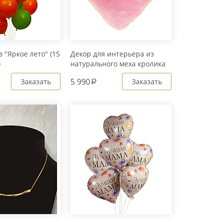
 "Яркое лето" (15
Декор для интерьера из
)
натурального меха кролика
Рекс "Сердце" IM20601
5 990
Заказать
Заказать
a