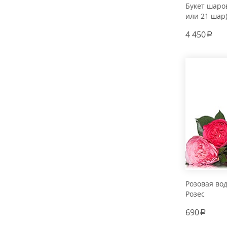
Букет шаров
или 21 шар
4 450
a
Розовая во
Розес
690
a