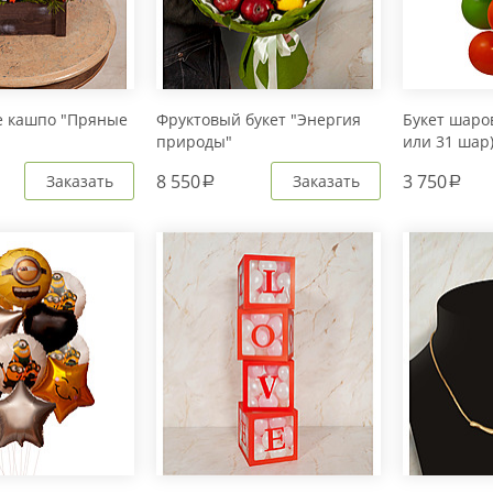
е кашпо "Пряные
Фруктовый букет "Энергия
Букет шаров
природы"
или 31 шар
8 550
3 750
Заказать
Заказать
a
a