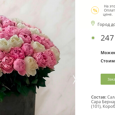
 На э
 Оплата бонусами недоступна для позиций по спец. 
%
цене.
Город д
247
Можем
Стоим
Зак
Состав:
Сала
Сара Берна
(101), Короб