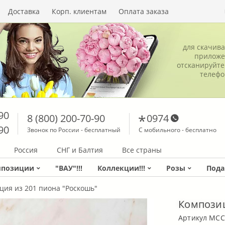
Доставка
Корп. клиентам
Оплата заказа
для скачив
приложе
отсканируйте
телеф
90
8 (800) 200-70-90
0974
90
Звонок по России - бесплатный
С мобильного - бесплатно
Россия
СНГ и Балтия
Все страны
мпозиции
"ВАУ"!!!
Коллекции!!!
Розы
Пода
ция из 201 пиона "Роскошь"
Композиц
Артикул MCC