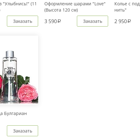
 "Улыбнись!" (11
Оформление шарами "Love"
Колье с под
)
(Высота 120 см)
нить"
3 590
2 950
Заказать
Заказать
a
a
да Булгариан
Заказать