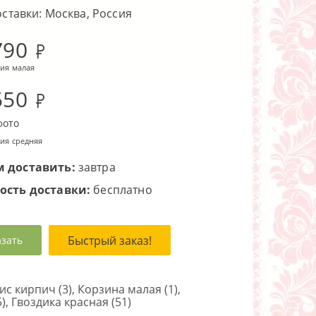
оставки: Москва, Россия
790
ия малая
550
фото
ия средняя
 доставить:
завтра
ость доставки:
бесплатно
Быстрый заказ!
азать
с кирпич (3), Корзина малая (1),
), Гвоздика красная (51)