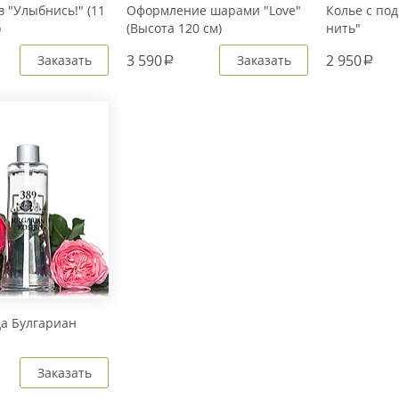
 "Улыбнись!" (11
Оформление шарами "Love"
Колье с под
)
(Высота 120 см)
нить"
3 590
2 950
Заказать
Заказать
a
a
да Булгариан
Заказать