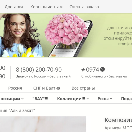
Доставка
Корп. клиентам
Оплата заказа
для скачив
приложе
отсканируйте
телеф
90
8 (800) 200-70-90
0974
90
Звонок по России - бесплатный
С мобильного - бесплатно
Россия
СНГ и Балтия
Все страны
мпозиции
"ВАУ"!!!
Коллекции!!!
Розы
Пода
ция "Алый закат"
Композиц
Артикул MCC