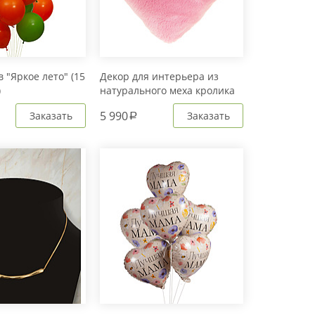
 "Яркое лето" (15
Декор для интерьера из
)
натурального меха кролика
Рекс "Сердце" IM20601
5 990
Заказать
Заказать
a