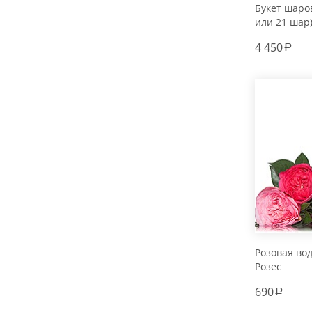
Букет шаров
или 21 шар
4 450
a
Розовая во
Розес
690
a