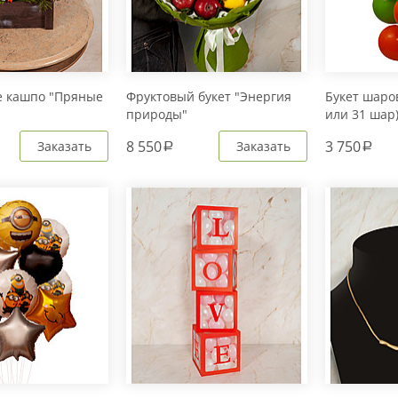
е кашпо "Пряные
Фруктовый букет "Энергия
Букет шаров
природы"
или 31 шар
8 550
3 750
Заказать
Заказать
a
a