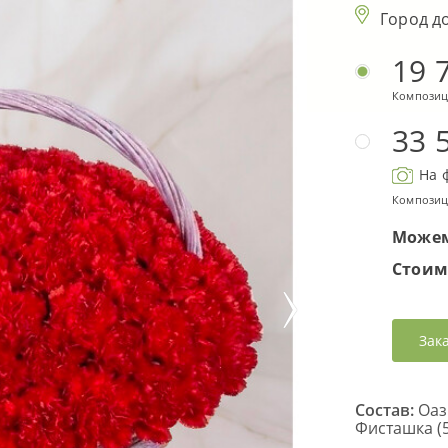
Город д
19 
Композиц
33 
На 
Композиц
Можем
Стоим
Зак
Состав:
Оази
Фисташка (5