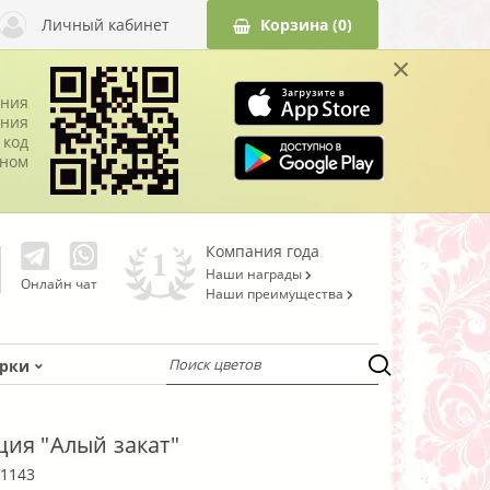
Личный кабинет
Корзина
(0)
×
ания
ния
 код
оном
Компания года
Наши награды
Онлайн чат
Наши преимущества
рки
ия "Алый закат"
1143