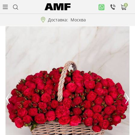
0
Личный
кабинет
Доставка:
Москва
Музыкальная
коллекция
Цветы
Композиции
"ВАУ"!!!
Коллекции!!!
Розы
Подарки