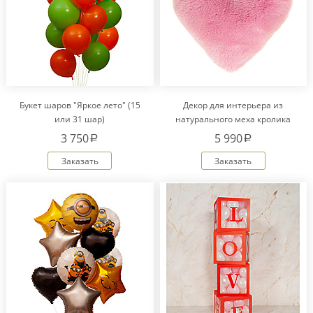
Букет шаров "Яркое лето" (15
Декор для интерьера из
или 31 шар)
натурального меха кролика
Рекс "Сердце" IM20601
3 750
5 990
a
a
Заказать
Заказать