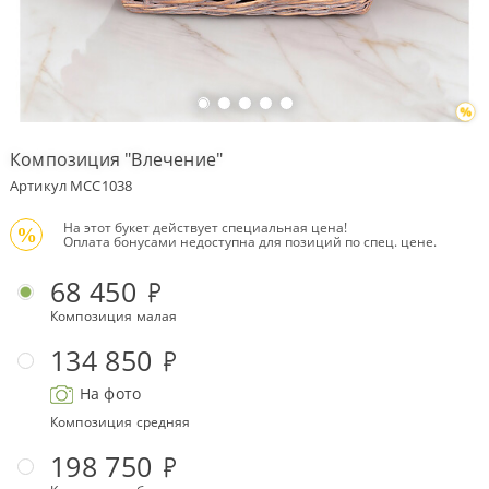
Оплата
заказа
Условия
доставки
Композиция "Влечение"
Бонусная
Артикул MCC1038
программа
 На этот букет действует специальная цена!
Корпоративным
%
 Оплата бонусами недоступна для позиций по спец. цене.
клиентам
68 450
Обратная
связь
Композиция малая
О
134 850
компании
На фото
Change
language
Композиция средняя
to
English
198 750