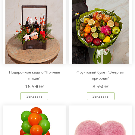
Подарочное кашпо "Пряные
Фруктовый букет "Энергия
ягоды"
природы"
16 590
8 550
a
a
Заказать
Заказать