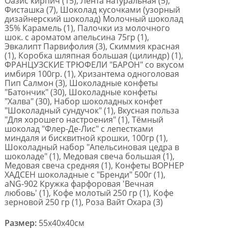
Оазис кирпич (15), Лента натуральная (5),
Фисташка (7), Шоколад кусочками (узорный
дизайнерский шоколад) Молочный шоколад
35% Карамель (1), Палочки из молочного
шок. с ароматом апельсина 75гр (1),
Эвкалипт Парвифолия (3), Скиммия красная
(1), Коробка шляпная большая (цилиндр) (1),
ФРАНЦУЗСКИЕ ТРЮФЕЛИ "БАРОН" со вкусом
имбиря 100гр. (1), Хризантема одноголовая
Пип Салмон (3), Шоколадные конфеты
"Батончик" (30), Шоколадные конфеты
"Халва" (30), Набор шоколадных конфет
"Шоколадный сундучок" (1), Вкусная польза
"Для хорошего настроения" (1), Тёмный
шоколад "Флер-Де-Лис" с лепестками
миндаля и бисквитной крошки, 100гр (1),
Шоколадный набор "Апельсиновая цедра в
шоколаде" (1), Медовая свеча большая (1),
Медовая свеча средняя (1), Конфеты ВОРНЕР
ХАДСЕН шоколадные с "Бренди" 500г (1),
aNG-902 Кружка фарфоровая 'Вечная
любовь' (1), Кофе молотый 250 гр (1), Кофе
зерновой 250 гр (1), Роза Вайт Охара (3)
Размер:
55x40x40см