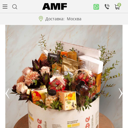
0
Личный
кабинет
Доставка:
Москва
Музыкальная
коллекция
Цветы
Композиции
"ВАУ"!!!
Коллекции!!!
Розы
Подарки