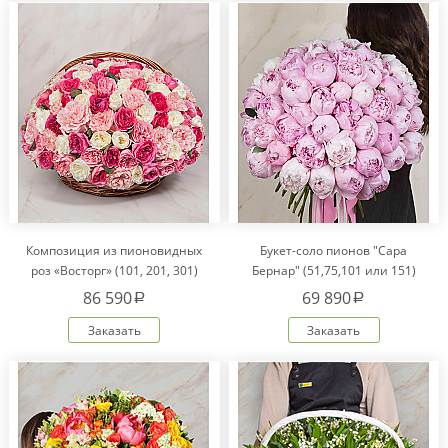
Композиция из пионовидных
Букет-соло пионов "Сара
роз «Восторг» (101, 201, 301)
Бернар" (51,75,101 или 151)
86 590
69 890
a
a
Заказать
Заказать