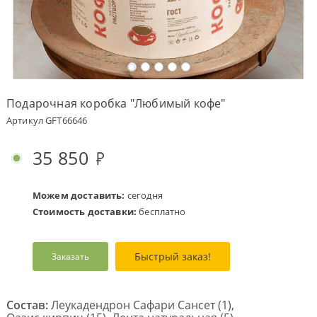
Оплата
заказа
Условия
доставки
Подарочная коробка "Любимый кофе"
Бонусная
Артикул GFT66646
программа
Корпоративным
35 850
клиентам
Обратная
связь
Можем доставить:
сегодня
Стоимость доставки:
бесплатно
О
компании
Быстрый заказ!
Заказать
Change
language
to
English
Состав:
Леукадендрон Сафари Сансет (1),