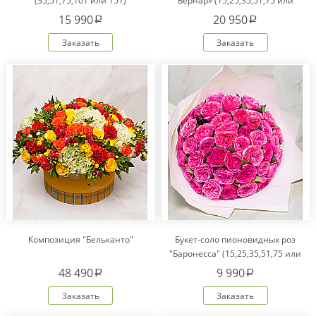
(35,51,75,101 или 151)
Бернар» (15,25,35,51,75 или
101)
15 990
20 950
a
a
Заказать
Заказать
Композиция "Бельканто"
Букет-соло пионовидных роз
"Баронесса" (15,25,35,51,75 или
101)
48 490
9 990
a
a
Заказать
Заказать