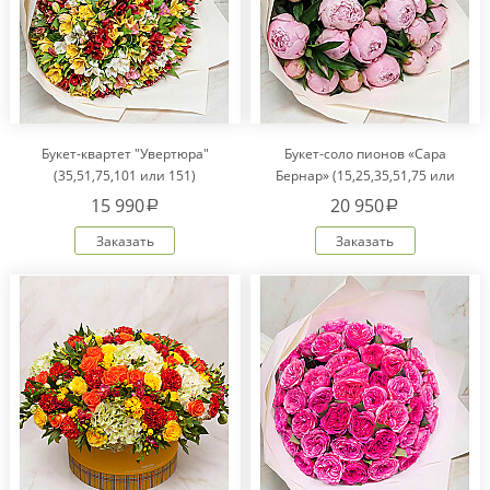
Букет-квартет "Увертюра"
Букет-соло пионов «Сара
(35,51,75,101 или 151)
Бернар» (15,25,35,51,75 или
101)
15 990
20 950
a
a
Заказать
Заказать