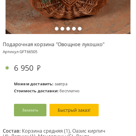
Оплата
заказа
Условия
доставки
Подарочная корзина "Овощное лукошко"
Бонусная
Артикул GFT66505
программа
Корпоративным
6 950
клиентам
Обратная
связь
Можем доставить:
завтра
Стоимость доставки:
бесплатно
О
компании
Быстрый заказ!
Заказать
Change
language
to
English
Состав:
Корзина средняя (1), Оазис кирпич