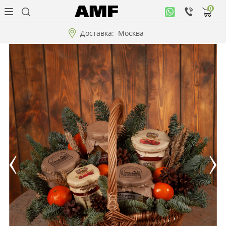
0
Личный
кабинет
Доставка:
Москва
Музыкальная
коллекция
Цветы
Композиции
"ВАУ"!!!
Коллекции!!!
Розы
Подарки