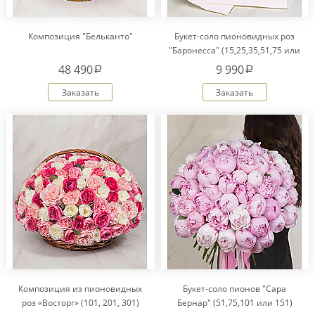
Композиция "Бельканто"
Букет-соло пионовидных роз
"Баронесса" (15,25,35,51,75 или
101)
48 490
9 990
a
a
Заказать
Заказать
Композиция из пионовидных
Букет-соло пионов "Сара
роз «Восторг» (101, 201, 301)
Бернар" (51,75,101 или 151)