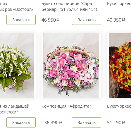
 из
Букет-соло пионов "Сара
Букет-орке
х роз «Восторг»
Бернар" (51,75,101 или 151)
1)
46 950
40 950
Заказать
Заказать
a
a
я из ландышей
Композиция "Афродита"
Букет-орке
оснежки"
136 390
51 190
Заказать
Заказать
a
a