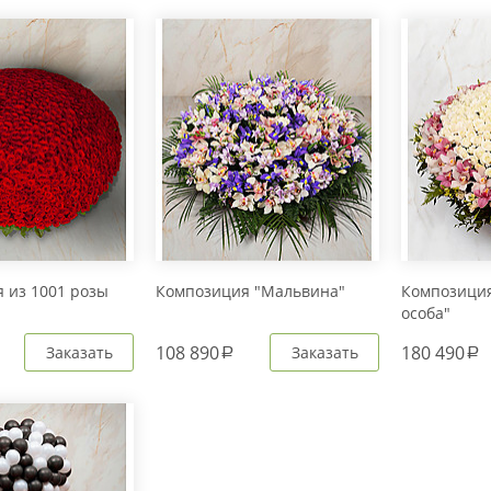
 из 1001 розы
Композиция "Мальвина"
Композиция
особа"
108 890
180 490
Заказать
Заказать
a
a