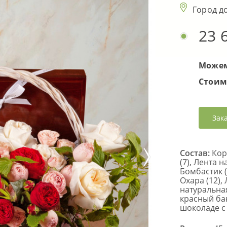
Город д
23 
Можем
Стоим
Зак
Состав:
Кор
(7), Лента н
Бомбастик (
Охара (12),
натуральная
красный бан
шоколаде с