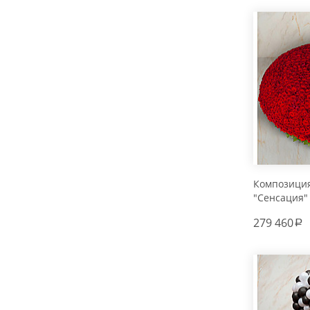
Композиция
"Сенсация"
279 460
a