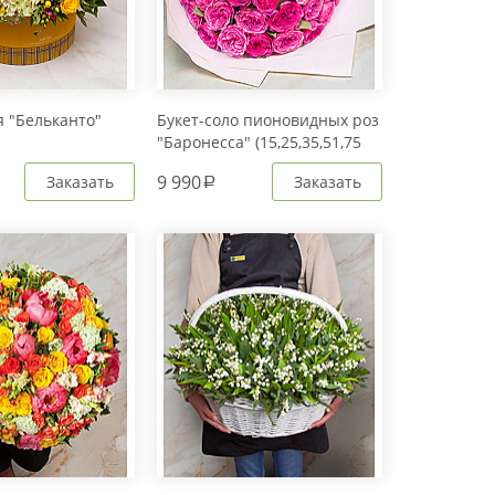
 "Бельканто"
Букет-соло пионовидных роз
"Баронесса" (15,25,35,51,75
или 101)
9 990
Заказать
Заказать
a