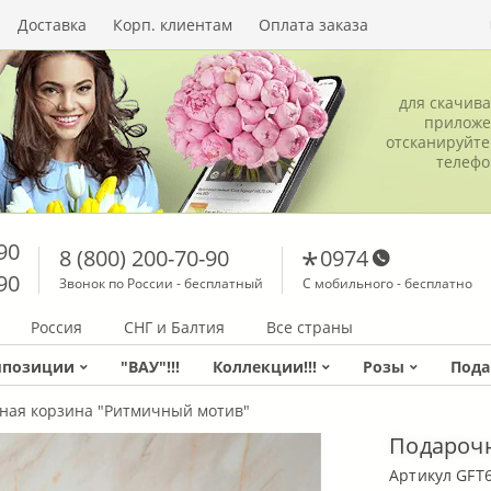
Доставка
Корп. клиентам
Оплата заказа
для скачив
приложе
отсканируйте
телеф
90
8 (800) 200-70-90
0974
90
Звонок по России - бесплатный
С мобильного - бесплатно
Россия
СНГ и Балтия
Все страны
мпозиции
"ВАУ"!!!
Коллекции!!!
Розы
Пода
ная корзина "Ритмичный мотив"
Подарочн
Артикул GFT