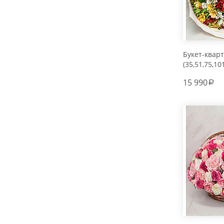
Букет-квар
(35,51,75,10
15 990
a