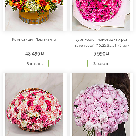
Композиция "Бельканто"
Букет-соло пионовидных роз
"Баронесса" (15,25,35,51,75 или
101)
48 490
9 990
a
a
Заказать
Заказать