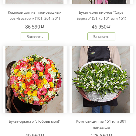
Композиция из пионовидных
Букет-соло пионов "Сара
роз «Восторг» (101, 201, 301)
Бернар" (51,75,101 или 151)
86 590
46 950
a
a
Заказать
Заказать
Букет-оркестр "Любовь моя!"
Композиция из 151 или 301
ландыша
40 950
175 850
a
a