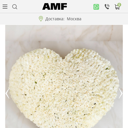
0
Личный
кабинет
Доставка:
Москва
Музыкальная
коллекция
Цветы
Композиции
"ВАУ"!!!
Коллекции!!!
Розы
Подарки