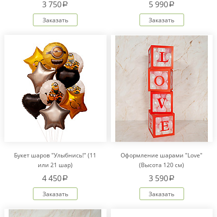
Рекс "Сердце" IM20601
3 750
5 990
a
a
Заказать
Заказать
Букет шаров "Улыбнись!" (11
Оформление шарами "Love"
или 21 шар)
(Высота 120 см)
4 450
3 590
a
a
Заказать
Заказать