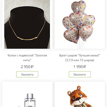
Колье с подвеской "Золотая
Букет шаров "Лучшая мама!"
нить"
(5,7,9 или 15 шаров)
2 950
1 990
a
a
Заказать
Заказать