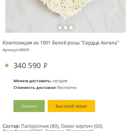
Оплата
заказа
Условия
доставки
Композиция из 1001 белой розы "Сердце Ангела"
Бонусная
Артикул AR691
программа
Корпоративным
340 590
клиентам
Обратная
связь
Можем доставить:
сегодня
Стоимость доставки:
бесплатно
О
компании
Быстрый заказ!
Заказать
Change
language
to
English
Состав:
Папоротник (80), Оазис кирпич (60),