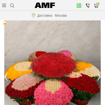
0
Личный
кабинет
Доставка:
Москва
Музыкальная
коллекция
Цветы
Композиции
"ВАУ"!!!
Коллекции!!!
Розы
Подарки