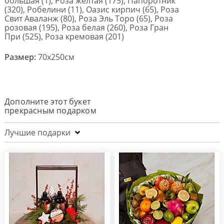
большая (1), Роза желтая (175), Папоротник
(320), Робелини (11), Оазис кирпич (65), Роза
Свит Аваланж (80), Роза Эль Торо (65), Роза
розовая (195), Роза белая (260), Роза Гран
При (525), Роза кремовая (201)
Размер:
70x250см
Дополните этот букет
прекрасным подарком
Лучшие подарки