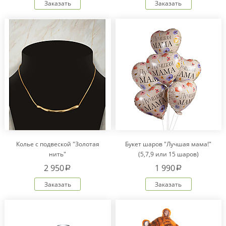
Заказать
Заказать
Колье с подвеской "Золотая
Букет шаров "Лучшая мама!"
нить"
(5,7,9 или 15 шаров)
2 950
1 990
a
a
Заказать
Заказать