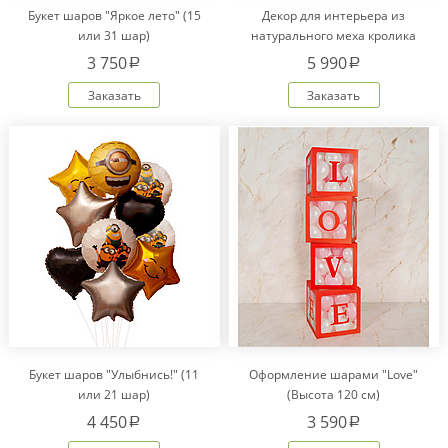
Букет шаров "Яркое лето" (15
Декор для интерьера из
или 31 шар)
натурального меха кролика
Рекс "Сердце" IM20601
3 750
5 990
a
a
Заказать
Заказать
Букет шаров "Улыбнись!" (11
Оформление шарами "Love"
или 21 шар)
(Высота 120 см)
4 450
3 590
a
a