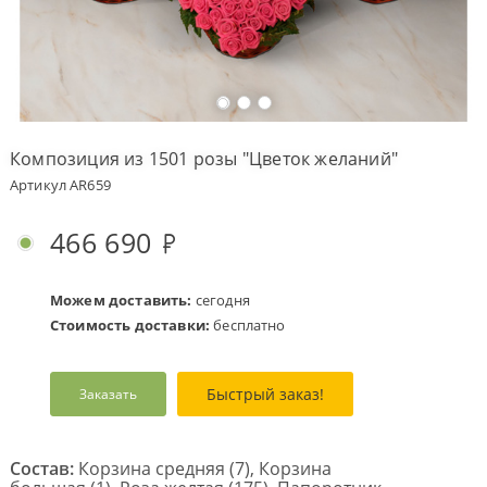
Оплата
заказа
Условия
доставки
Композиция из 1501 розы "Цветок желаний"
Бонусная
Артикул AR659
программа
Корпоративным
466 690
клиентам
Обратная
связь
Можем доставить:
сегодня
Стоимость доставки:
бесплатно
О
компании
Быстрый заказ!
Заказать
Change
language
to
English
Состав:
Корзина средняя (7), Корзина