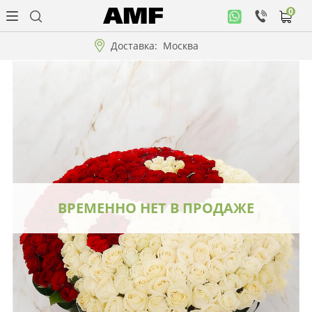
0
Личный
кабинет
Доставка:
Москва
Музыкальная
коллекция
Цветы
Композиции
"ВАУ"!!!
ВРЕМЕННО НЕТ В ПРОДАЖЕ
Коллекции!!!
Розы
Подарки