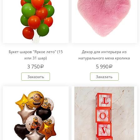
Букет шаров "Яркое лето" (15
Декор для интерьера из
или 31 шар)
натурального меха кролика
Рекс "Сердце" IM20601
3 750
5 990
a
a
Заказать
Заказать