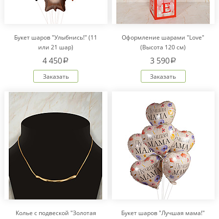
Букет шаров "Улыбнись!" (11
Оформление шарами "Love"
или 21 шар)
(Высота 120 см)
4 450
3 590
a
a
Заказать
Заказать
Колье с подвеской "Золотая
Букет шаров "Лучшая мама!"