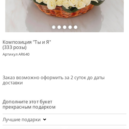
Оплата
заказа
Условия
доставки
Композиция "Ты и Я"
(333 розы)
Бонусная
программа
Артикул AR640
Корпоративным
клиентам
Обратная
Заказ возможно оформить за 2 суток до даты
связь
доставки
О
компании
Дополните этот букет
прекрасным подарком
Change
language
to
English
Лучшие подарки