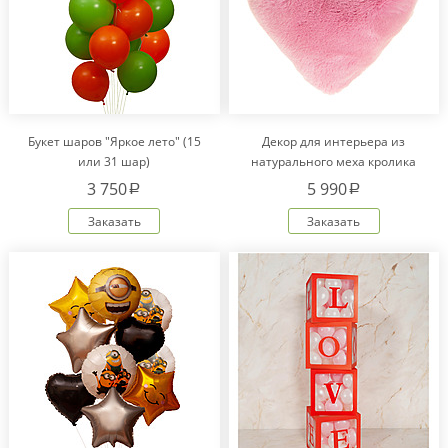
Букет шаров "Яркое лето" (15
Декор для интерьера из
или 31 шар)
натурального меха кролика
Рекс "Сердце" IM20601
3 750
5 990
a
a
Заказать
Заказать