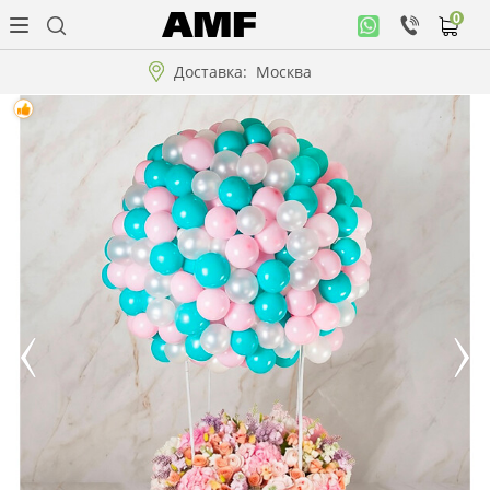
0
Личный
кабинет
Доставка:
Москва
Музыкальная
коллекция
Цветы
Композиции
"ВАУ"!!!
Коллекции!!!
Розы
Подарки