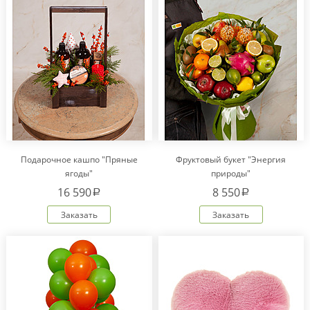
Подарочное кашпо "Пряные
Фруктовый букет "Энергия
ягоды"
природы"
16 590
8 550
a
a
Заказать
Заказать