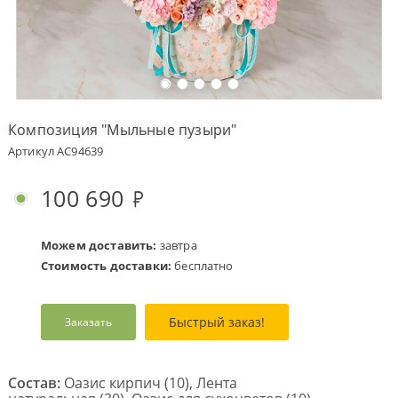
Оплата
заказа
Условия
доставки
Композиция "Мыльные пузыри"
Бонусная
Артикул AC94639
программа
Корпоративным
100 690
клиентам
Обратная
связь
Можем доставить:
завтра
Стоимость доставки:
бесплатно
О
компании
Быстрый заказ!
Заказать
Change
language
to
English
Состав:
Оазис кирпич (10), Лента