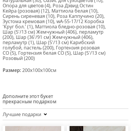
натуральная (30), Оазис для сухоцветов (10),
Опора для цветов (4), Роза Дэвид Остин
Кейра (розовая) (12), Маттиола белая (10),
Сирень сиреневая (10), Роза Каппучино (20),
Эустома кремовая (10), wA-55-17/12 Коробка
'Круг бол.' (1), Маттиола бледно-розовая (10),
Шар (5'/13 см) Жемчужный (406), перламутр
(200), Шар (36'/91 см) Жемчужный (406),
перламутр (1), Шар (5'/13 см) Карибский
голубой, пастель (200), Гортензия розовая
CO (5), Гортензия белая CO (5), Шар (5'/13 см)
Розовый (200)
Размер:
200x100x100см
Дополните этот букет
прекрасным подарком
Лучшие подарки