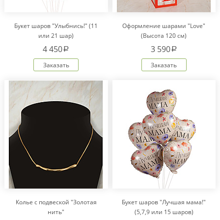
Букет шаров "Улыбнись!" (11
Оформление шарами "Love"
или 21 шар)
(Высота 120 см)
4 450
3 590
a
a
Заказать
Заказать
Колье с подвеской "Золотая
Букет шаров "Лучшая мама!"
нить"
(5,7,9 или 15 шаров)