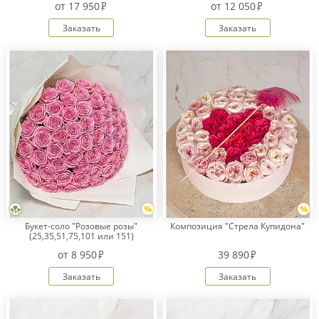
от
17 950
от
12 050
Заказать
Заказать
Оплата
заказа
Условия
доставки
Бонусная
программа
Корпоративным
клиентам
Обратная
связь
О
Букет-соло "Розовые розы"
Композиция "Стрела Купидона"
компании
(25,35,51,75,101 или 151)
от
8 950
39 890
Change
language
Заказать
Заказать
to
English