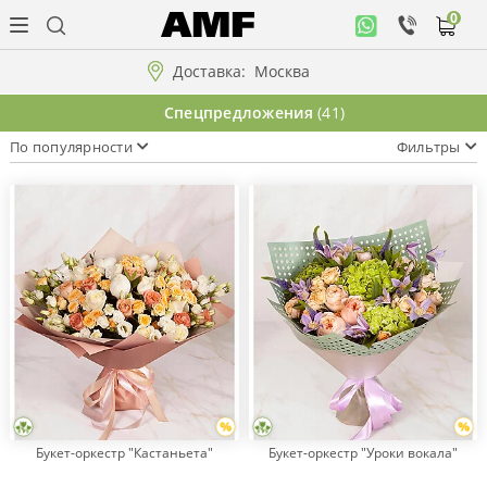
0
Личный
кабинет
Доставка:
Москва
Музыкальная
Спецпредложения
(41)
коллекция
По популярности
Фильтры
Цветы
Композиции
"ВАУ"!!!
Коллекции!!!
Розы
Букет-оркестр "Кастаньета"
Букет-оркестр "Уроки вокала"
Подарки