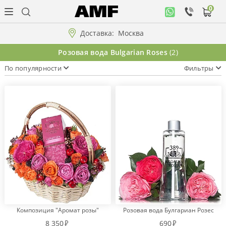
0
Личный
кабинет
Доставка:
Москва
Музыкальная
Розовая вода Bulgarian Roses
(2)
коллекция
По популярности
Фильтры
Цветы
Композиции
"ВАУ"!!!
Коллекции!!!
Розы
Композиция "Аромат розы"
Розовая вода Булгариан Розес
Подарки
8 350
690