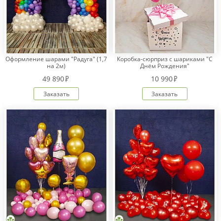
Оформление шарами "Радуга" (1,7
Коробка-сюрприз с шариками "С
на 2м)
Днём Рождения"
49 890
10 990
Заказать
Заказать