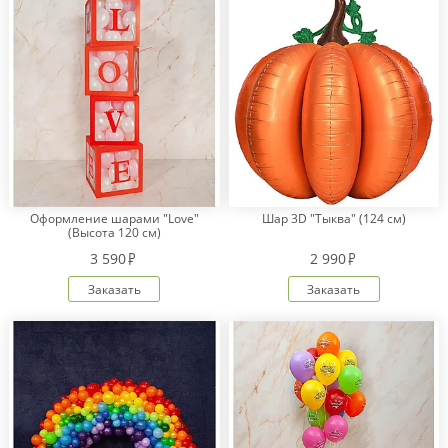
Оформление шарами "Love"
Шар 3D "Тыква" (124 см)
(Высота 120 см)
3 590
2 990
Заказать
Заказать