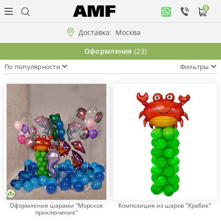
0
Личный
кабинет
Доставка:
Москва
Музыкальная
Оформления
(23)
коллекция
По популярности
Фильтры
Цветы
Композиции
"ВАУ"!!!
Коллекции!!!
Розы
Оформление шарами "Морское
Композиция из шаров "Крабик"
приключение"
Подарки