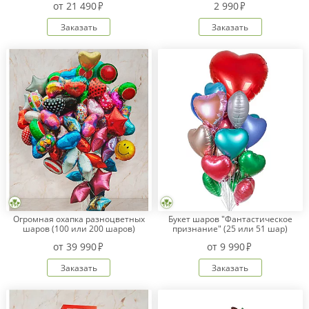
от
21 490
2 990
Заказать
Заказать
Оплата
заказа
Условия
доставки
Бонусная
программа
Корпоративным
клиентам
Обратная
связь
О
Огромная охапка разноцветных
Букет шаров "Фантастическое
компании
шаров (100 или 200 шаров)
признание" (25 или 51 шар)
от
39 990
от
9 990
Change
language
Заказать
Заказать
to
English