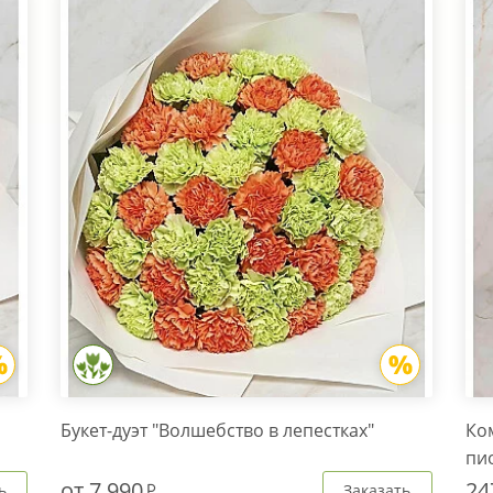
Букет-дуэт "Волшебство в лепестках"
Ко
пи
от
7 990
24
ь
Заказать