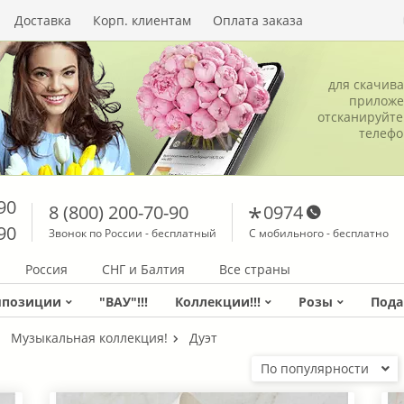
Доставка
Корп. клиентам
Оплата заказа
для скачив
приложе
отсканируйте
телеф
90
8 (800) 200-70-90
0974
90
Звонок по России - бесплатный
С мобильного - бесплатно
Россия
СНГ и Балтия
Все страны
мпозиции
"ВАУ"!!!
Коллекции!!!
Розы
Пода
Музыкальная коллекция!
Дуэт
По популярности