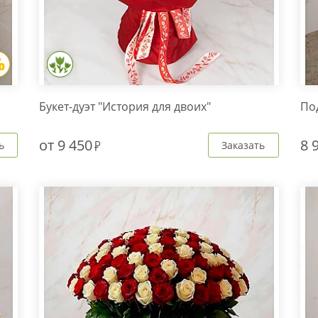
Букет-дуэт "История для двоих"
По
от
9 450
8 
ь
Заказать