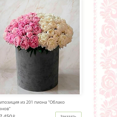
мпозиция из 201 пиона "Облако
онов"
7 450
Заказать