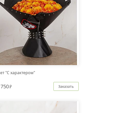
ет "С характером"
 750
Заказать