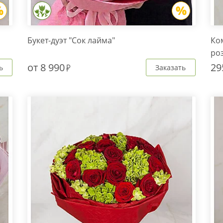
Букет-дуэт "Сок лайма"
Ком
роз
от
8 990
29
ь
Заказать