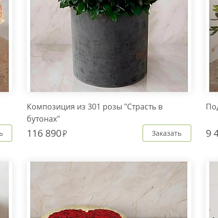
Композиция из 301 розы "Страсть в
По
бутонах"
116 890
9 
ь
Заказать