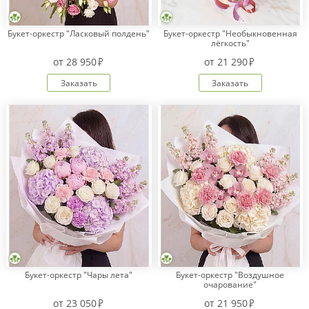
Букет-оркестр "Ласковый полдень"
Букет-оркестр "Необыкновенная
лёгкость"
Оплата
заказа
от
28 950
от
21 290
Условия
Заказать
Заказать
доставки
Бонусная
программа
Корпоративным
клиентам
Обратная
связь
О
компании
Change
language
to
Букет-оркестр "Чары лета"
Букет-оркестр "Воздушное
English
очарование"
от
23 050
от
21 950