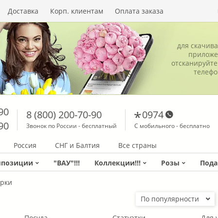
Доставка
Корп. клиентам
Оплата заказа
для скачив
приложе
отсканируйте
телеф
90
8 (800) 200-70-90
0974
90
Звонок по России - бесплатный
С мобильного - бесплатно
Россия
СНГ и Балтия
Все страны
мпозиции
"ВАУ"!!!
Коллекции!!!
Розы
Пода
арки
По популярности
Посуда
Статуэтки
Для 