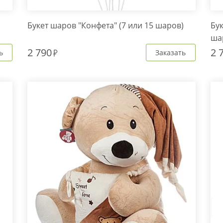
Букет шаров "Конфета" (7 или 15 шаров)
Бук
ша
2 790
2 
ь
Заказать