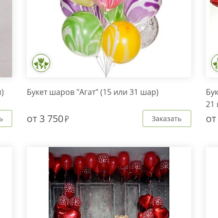
)
Букет шаров "Агат" (15 или 31 шар)
Бук
21
от
3 750
о
ь
Заказать