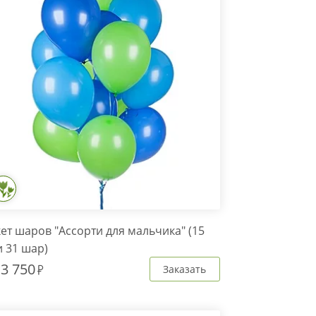
ет шаров "Ассорти для мальчика" (15
и 31 шар)
т
3 750
Заказать