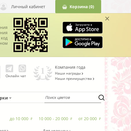
Личный кабинет
Корзина
(0)
×
ания
ния
 код
оном
Компания года
Наши награды
Онлайн чат
Наши преимущества
рки
до 10 000
10 000 - 20 000
от 20 000
уюта
Для мужчины