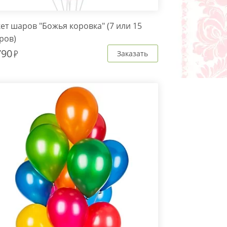
ет шаров "Божья коровка" (7 или 15
ров)
790
Заказать