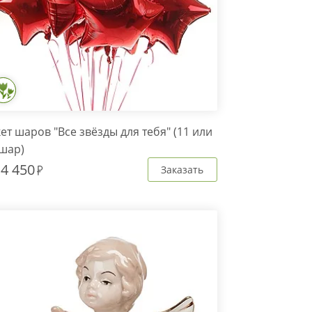
ет шаров "Все звёзды для тебя" (11 или
 шар)
т
4 450
Заказать