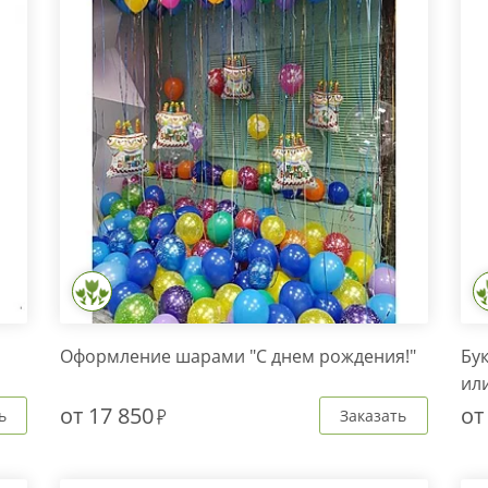
Оформление шарами "С днем рождения!"
Бук
ил
от
17 850
о
ь
Заказать